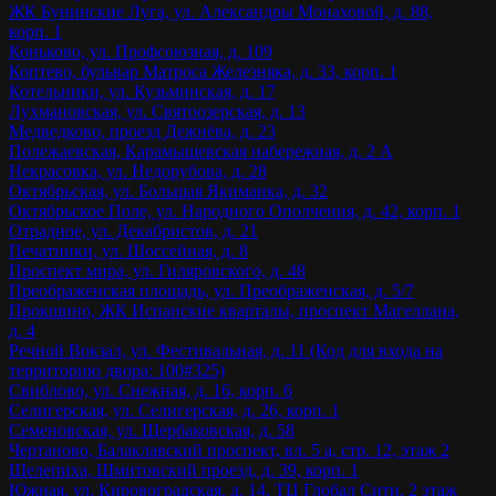
ЖК Бунинские Луга, ул. Александры Монаховой, д. 88,
корп. 1
Коньково, ул. Профсоюзная, д. 109
Коптево, бульвар Матроса Железняка, д. 33, корп. 1
Котельники, ул. Кузьминская, д. 17
Лухмановская, ул. Святоозерская, д. 13
Медведково, проезд Дежнёва, д. 23
Полежаевская, Карамышевская набережная, д. 2 А
Некрасовка, ул. Недорубова, д. 28
Октябрьская, ул. Большая Якиманка, д. 32
Октябрьское Поле, ул. Народного Ополчения, д. 42, корп. 1
Отрадное, ул. Декабристов, д. 21
Печатники, ул. Шоссейная, д. 8
Проспект мира, ул. Гиляровского, д. 48
Преображенская площадь, ул. Преображенская, д. 5/7
Прокшино, ЖК Испанские кварталы, проспект Магеллана,
д. 4
Речной Вокзал, ул. Фестивальная, д. 11 (Код для входа на
территорию двора: 100#325)
Свиблово, ул. Снежная, д. 16, корп. 6
Селигерская, ул. Селигерская, д. 26, корп. 1
Семеновская, ул. Щербаковская, д. 58
Чертаново, Балаклавский проспект, вл. 5 а, стр. 12, этаж 2
Шелепиха, Шмитовский проезд, д. 39, корп. 1
Южная, ул. Кировоградская, д. 14, ТЦ Глобал Сити, 2 этаж