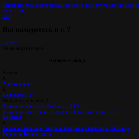
Выберите город
Франшиза
Вакансии в команду
Академия Барбе
YOUT
VK
GO
Вы находитесь в г.
?
Да
Нет
Не выбирать город
Выберите город
Россия
А
Александров
Б
Балашиха
(2)
Найдено филиалов: 2
Балашиха, проспект Ленина, д. 23/5
Балашиха, мкр. Новое Павлино, Косинское шоссе, д. 7
Боброво
В
Великий Новгород
Видное
Владимир
Волгоград
Вологда
Воронеж
Воскресенск