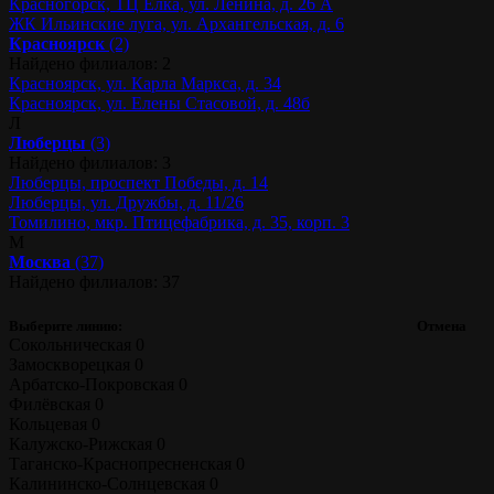
Красногорск, ТЦ Ёлка, ул. Ленина, д. 26 А
ЖК Ильинские луга, ул. Архангельская, д. 6
Красноярск
(2)
Найдено филиалов: 2
Красноярск, ул. Карла Маркса, д. 34
Красноярск, ул. Елены Стасовой, д. 48б
Л
Люберцы
(3)
Найдено филиалов: 3
Люберцы, проспект Победы, д. 14
Люберцы, ул. Дружбы, д. 11/26
Томилино, мкр. Птицефабрика, д. 35, корп. 3
М
Москва
(37)
Найдено филиалов: 37
Выберите линию:
Отмена
Сокольническая
0
Замоскворецкая
0
Арбатско-Покровская
0
Филёвская
0
Кольцевая
0
Калужско-Рижская
0
Таганско-Краснопресненская
0
Калининско-Солнцевская
0