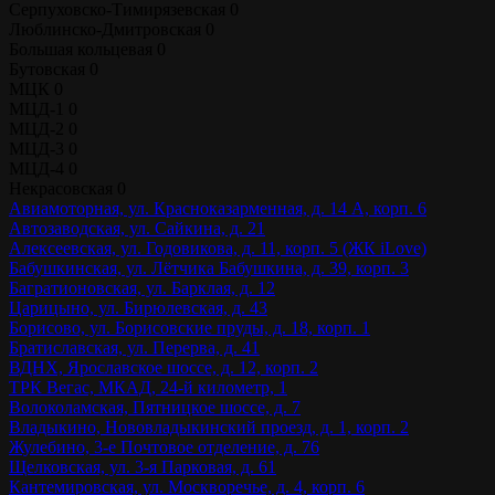
Серпуховско-Тимирязевская
0
Люблинско-Дмитровская
0
Большая кольцевая
0
Бутовская
0
МЦК
0
МЦД-1
0
МЦД-2
0
МЦД-3
0
МЦД-4
0
Некрасовская
0
Авиамоторная, ул. Красноказарменная, д. 14 А, корп. 6
Автозаводская, ул. Сайкина, д. 21
Алексеевская, ул. Годовикова, д. 11, корп. 5 (ЖК iLove)
Бабушкинская, ул. Лётчика Бабушкина, д. 39, корп. 3
Багратионовская, ул. Барклая, д. 12
Царицыно, ул. Бирюлевская, д. 43
Борисово, ул. Борисовские пруды, д. 18, корп. 1
Братиславская, ул. Перерва, д. 41
ВДНХ, Ярославское шоссе, д. 12, корп. 2
ТРК Вегас, МКАД, 24-й километр, 1
Волоколамская, Пятницкое шоссе, д. 7
Владыкино, Нововладыкинский проезд, д. 1, корп. 2
Жулебино, 3-е Почтовое отделение, д. 76
Щелковская, ул. 3-я Парковая, д. 61
Кантемировская, ул. Москворечье, д. 4, корп. 6