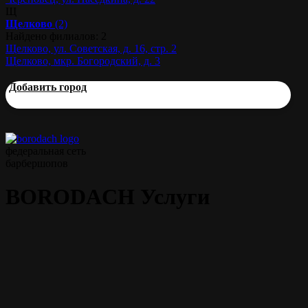
Щ
Щелково
(2)
Найдено филиалов: 2
Щелково, ул. Советская, д. 16, стр. 2
Щелково, мкр. Богородский, д. 3
Добавить город
федеральная сеть
барбершопов
BORODACH Услуги
Мужская стрижка
45 мин.
от 1000 р.
Моделирование бороды
45 мин.
от 700 р.
Классическая стрижка
60 мин.
от 1300 р.
ножницами