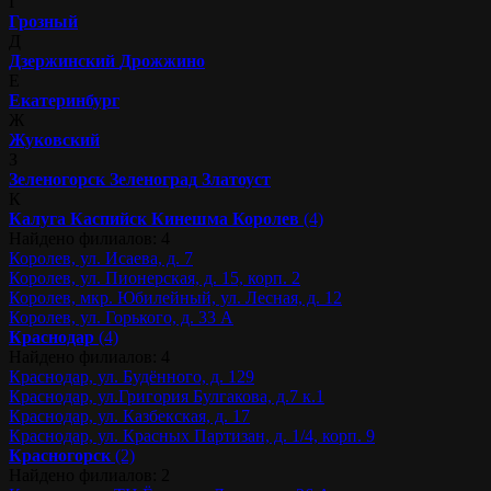
Г
Грозный
Д
Дзержинский
Дрожжино
Е
Екатеринбург
Ж
Жуковский
З
Зеленогорск
Зеленоград
Златоуст
К
Калуга
Каспийск
Кинешма
Королев
(4)
Найдено филиалов: 4
Королев, ул. Исаева, д. 7
Королев, ул. Пионерская, д. 15, корп. 2
Королев, мкр. Юбилейный, ул. Лесная, д. 12
Королев, ул. Горького, д. 33 А
Краснодар
(4)
Найдено филиалов: 4
Краснодар, ул. Будённого, д. 129
Краснодар, ул.Григория Булгакова, д.7 к.1
Краснодар, ул. Казбекская, д. 17
Краснодар, ул. Красных Партизан, д. 1/4, корп. 9
Красногорск
(2)
Найдено филиалов: 2